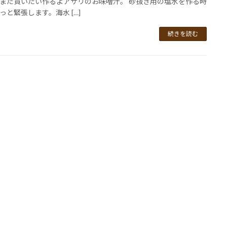
まだ買いたい作るよアサリのお味噌汁。 砂抜き用の塩水を作る時
っと緊張します。海水 […]
続きを読む