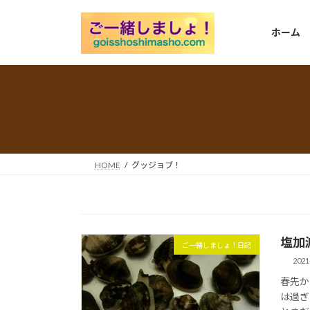
コ
ナ
ン
ビ
ホーム
テ
ゲ
ン
ー
ツ
シ
へ
ョ
ス
ン
キ
に
ッ
移
プ
動
HOME
グッジョブ！
塩加
ご一緒しましょ！日記
2021
春先か
は過ぎ