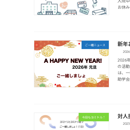
入院中
お休みし
新年
ご一緒ニュース
2026
202
の活動
は、一
助学会
対人
今日もヨミトル！
2025