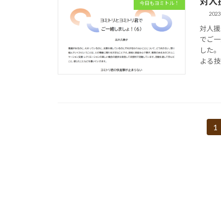
対人
今日もヨミトル！
2023
対人援
でご一
した。
よる技
投
1
固
定
稿
ペ
の
ー
ジ
ペ
ー