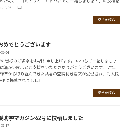
のため、「ヨミトリとヨミトリ君でご一緒しましょ！」の投稿を
ます。 […]
続きを読む
おめでとうございます
-01-01
6年の皆様のご多幸をお祈り申し上げます。 いつもご一緒しましょ
に温かい関心とご支援をいただきありがとうございます。 昨年
昨年から取り組んできた共著の査読付き論文が受理され、対人援
HPに掲載されまし […]
続きを読む
援助学マガジン62号に投稿しました
-09-17