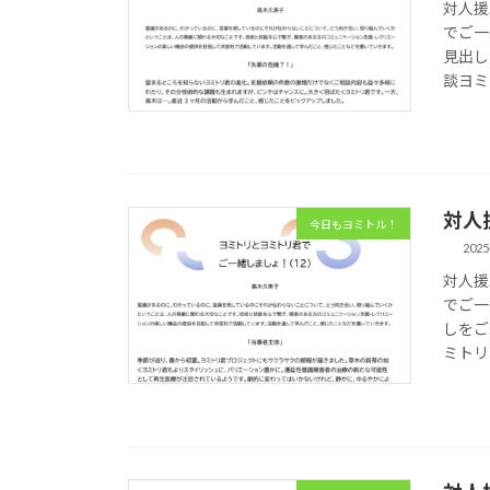
対人援
でご一
見出し
談ヨミ
対人
今日もヨミトル！
2025
対人援
でご一
しをご
ミトリ