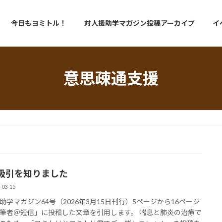
今日もヨミトル！
対人援助学マガジン投稿アーカイブ
イ
意思疎通支援
吸引を知りました
-03-15
助学マガジン64号（2026年3月15日刊行）5ページから16ページ
筆者＠短信」に投稿した文章を引用します。 喘息と肺炎の治療で