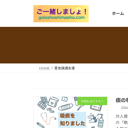
コ
ナ
ン
ビ
ホーム
テ
ゲ
ン
ー
ツ
シ
へ
ョ
ス
ン
キ
に
ッ
移
プ
動
HOME
意思疎通支援
痰の
今日もヨミトル！
2026
対人援
の「執