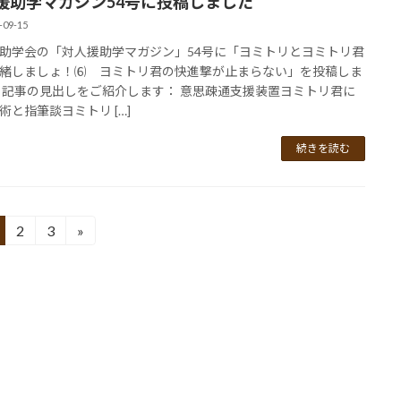
援助学マガジン54号に投稿しました
-09-15
助学会の「対人援助学マガジン」54号に「ヨミトリとヨミトリ君
緒しましょ！⑹ ヨミトリ君の快進撃が止まらない」を投稿しま
 記事の見出しをご紹介します： 意思疎通支援装置ヨミトリ君に
術と指筆談ヨミトリ […]
続きを読む
2
3
»
固
固
定
定
ペ
ペ
ー
ー
ジ
ジ