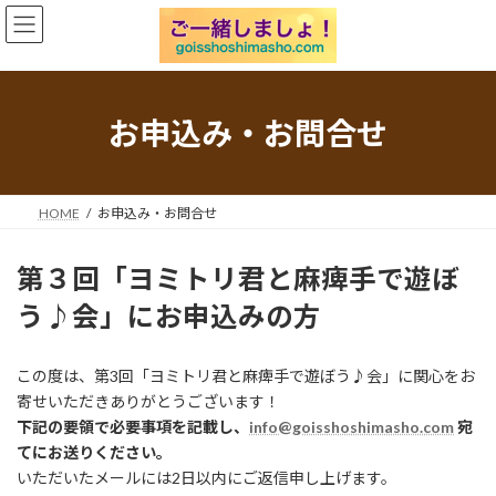
コ
ナ
ン
ビ
テ
ゲ
ン
ー
ツ
シ
へ
ョ
お申込み・お問合せ
ス
ン
キ
に
ッ
移
プ
動
HOME
お申込み・お問合せ
第３回「ヨミトリ君と麻痺手で遊ぼ
う♪会」にお申込みの方
この度は、第3回「ヨミトリ君と麻痺手で遊ぼう♪会」に関心をお
寄せいただきありがとうございます！
下記の要領で必要事項を記載し、
info@goisshoshimasho.com
宛
てにお送りください。
いただいたメールには2日以内にご返信申し上げます。