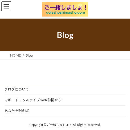
コ
ナ
ン
ビ
テ
ゲ
ン
ー
ツ
シ
へ
ョ
Blog
ス
ン
キ
に
ッ
移
プ
動
HOME
Blog
ブログについて
マギー トーク＆ライブ with 仲間たち
あなたを想えば
Copyright © ご一緒しましょ！ All Rights Reserved.