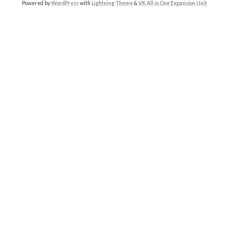
Powered by
WordPress
with
Lightning Theme
&
VK All in One Expansion Unit